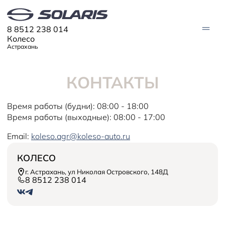
8 8512 238 014
Колесо
Астрахань
КОНТАКТЫ
МОДЕЛИ
Solaris HC
Solaris KRX
Время работы (будни): 08:00 - 18:00
ЦИФРОВОЙ АВТОМОБИЛЬ
Solaris KRS
Время работы (выходные): 08:00 - 17:00
Solaris HS
ПОКУПАТЕЛЯМ
Email:
koleso.agr@koleso-auto.ru
Кредит
Трейд-ин
СЕРВИС
КОЛЕСО
Корпоративным клиентам
Запасные части
Оригинальные аксессуары
г. Астрахань, ул Николая Островского, 148Д
Запись на сервис
Тест-драйв
О ДИЛЕРЕ
8 8512 238 014
Гарантия
Solaris Страхование
Контакты
Руководства
Solaris Забота
Информация о дилере
Помощь на дорогах
Плати частями
Новости